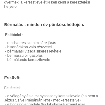
gyermek, a keresztlevelét ki kell kérni a keresztelési
helyéről
Bérmálás :
minden év pünkösdhétfőjén.
Feltételei :
- rendszeres szentmisére járás
- hittanórákon való részvétel
- bérmálási vizsga sikeres letétele
- bérmaszülői igazolás
- bérmálandó keresztlevele
Esküvő:
Feltételei:
- a vőlegény és a menyasszony keresztlevele (ha nem a
Jézus Szíve Plébánián lettek megkeresztelve)
- elbocsátó engedély (ha lakóhelyük szerint más