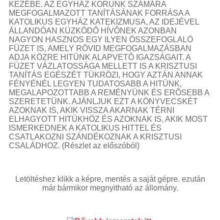
KEZÉBE. AZ EGYHÁZ KORUNK SZÁMÁRA
MEGFOGALMAZOTT TANÍTÁSÁNAK FORRÁSA A
KATOLIKUS EGYHÁZ KATEKIZMUSA, AZ IDEJÉVEL
ÁLLANDÓAN KÜZKÖDÔ HÍVÔNEK AZONBAN
NAGYON HASZNOS EGY ILYEN ÖSSZEFOGLALÓ
FÜZET IS, AMELY RÖVID MEGFOGALMAZÁSBAN
ADJA KÖZRE HITÜNK ALAPVETÔ IGAZSÁGAIT. A
FÜZET VÁZLATOSSÁGA MELLETT IS A KRISZTUSI
TANÍTÁS EGÉSZÉT TÜKRÖZI, HOGY AZTÁN ANNAK
FÉNYÉNÉL LEGYEN TUDATOSABB A HITÜNK,
MEGALAPOZOTTABB A REMÉNYÜNK ÉS ERÔSEBB A
SZERETETÜNK. AJÁNLJUK EZT A KÖNYVECSKÉT
AZOKNAK IS, AKIK VISSZA AKARNAK TÉRNI
ELHAGYOTT HITÜKHÖZ ÉS AZOKNAK IS, AKIK MOST
ISMERKEDNEK A KATOLIKUS HITTEL ÉS
CSATLAKOZNI SZÁNDÉKOZNAK A KRISZTUSI
CSALÁDHOZ.
(Részlet az előszóból)
Letöltéshez klikk a képre, mentés a saját gépre. ezután
már bármikor megnyitható az állomány.