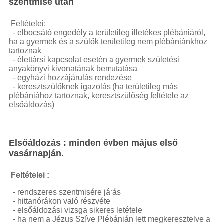
szentmise után
powered
laser
blue
Alapítvány
Feltételei:
laser
- elbocsátó engedély a területileg illetékes plébániáról,
pointer
laser
ha a gyermek és a szülők területileg nem plébániánkhoz
pointer for
tartoznak
cats
laser
-
élettársi kapcsolat esetén a gyermek születési
pointer
anyakönyvi kivonatának bemutatása
pen
laser
- egyházi hozzájárulás rendezése
pointers
green
- keresztszülőknek igazolás (ha területileg más
laser
viridian
plébániához tartoznak, keresztszülőség feltétele az
elsőáldozás)
laser
laser
pointer
pen
high
powered
Elsőáldozás :
minden évben május első
laser
blue
vasárnapján.
laser
pointer
lazer
pointer
high
Feltételei :
powered
- rendszeres szentmisére járás
laser
-
hittanórákon való részvétel
pointer
diode
- elsőáldozási vizsga sikeres letétele
laser
- ha nem a Jézus Szíve Plébánián lett megkeresztelve a