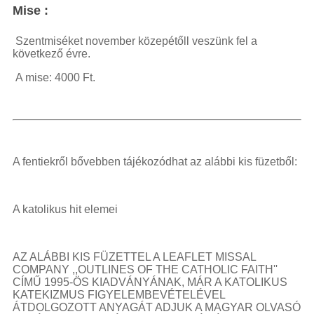
Mise
:
Szentmiséket november közepétőll veszünk fel a
következő évre.
A mise: 4000 Ft.
A fentiekről bővebben tájékozódhat az alábbi kis füzetből:
A katolikus hit elemei
AZ ALÁBBI KIS FÜZETTEL A LEAFLET MISSAL
COMPANY ,,OUTLINES OF THE CATHOLIC FAITH''
CÍMŰ 1995-ÖS KIADVÁNYÁNAK, MÁR A KATOLIKUS
KATEKIZMUS FIGYELEMBEVÉTELÉVEL
ÁTDOLGOZOTT ANYAGÁT ADJUK A MAGYAR OLVASÓ