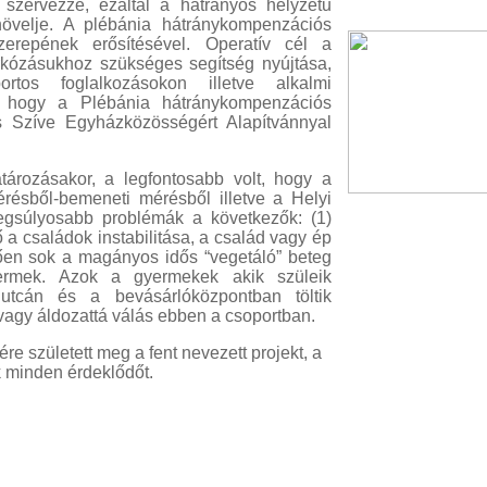
zervezze, ezáltal a hátrányos helyzetű
 növelje. A plébánia hátránykompenzációs
szerepének erősítésével. Operatív cél a
rkózásukhoz szükséges segítség nyújtása,
ortos foglalkozásokon illetve alkalmi
, hogy a Plébánia hátránykompenzációs
s Szíve Egyházközösségért Alapítvánnyal
ározásakor, a legfontosabb volt, hogy a
érésből-bemeneti mérésből illetve a Helyi
legsúlyosabb problémák a következők: (1)
a családok instabilitása, a család vagy ép
ően sok a magányos idős “vegetáló” beteg
ermek. Azok a gyermekek akik szüleik
utcán és a bevásárlóközpontban töltik
vagy áldozattá válás ebben a csoportban.
 született meg a fent nevezett projekt, a
 minden érdeklődőt.