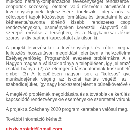
működő hátránykompenzációs tevékenységét rendszerbe s
powered
csoportok közösségi életben való részvételi aktivitását
laser
blue
tevékenységeinek fejlesztésére törekszik, integrációs 
laser
célcsoport tagok közösségé formálása és társadalmi felzá
pointer
laser
kéthetente/havonta történő kisebb, rendszeres csop
pointer for
rendezvényeken, eseményeken keresztül. Alapvető cél
cats
laser
szerepét erősítse a térségben, és a Nagykanizsai Jézu
pointer
szoros, aktív partneri kapcsolatot alakítson ki.
pen
laser
A projekt tervezésekor a tevékenységek és célok meghat
pointers
green
fejlesztés hosszútávon megoldást jelentsen a helyzetfelm
laser
viridian
Esélyegyenlőségi Programból levezetett problémákra. A 
laser
laser
Nagyon magas a válások aránya a településen, így jellemző 
pointer
család hiánya. (2) Az elöregedő társadalomnak köszönhet
pen
high
ember (3) A településen nagyon sok a “kulcsos” gy
powered
munkaidejének végéig az iskolai tanítás végétől az 
laser
blue
szabadidejüket, így nagy kockázatot jelent a bűnelkövetővé 
laser
A meglévő problémák megoldására és a továbbiak elkerülésére
pointer
lazer
kapcsolódó rendezvényekre eseményekre szeretettel várunk
pointer
high
powered
A projekt a Széchenyi2020 program keretében valósul meg.
laser
pointer
diode
További információ kérhető:
laser
ujsziv.projekt@gmail.com