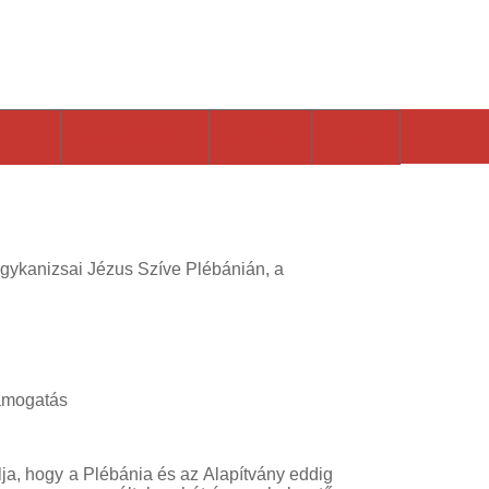
 Katolikus Plébánia
Fíliák
Közösségek
Galéria
Hírek
agykanizsai Jézus Szíve Plébánián, a
támogatás
lja, hogy a Plébánia és az Alapítvány eddig