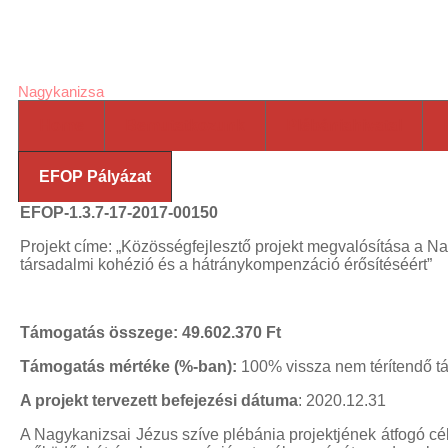
laser
Jézus Szíve Római
pointers
high
powered
Nagykanizsa
laser
green
laser
blue
Home
Bemutatkozunk
Plébániahivatal
laser
pointer
viridian
EFOP Pályázat
laser
laser
pointer for
EFOP-1.3.7-17-2017-00150
cats
laser
pointer
Projekt címe: „Közösségfejlesztő projekt megvalósítása a N
pen
most
társadalmi kohézió és a hátránykompenzáció érősítéséért”
powerful
laser
laser
pointer
Támogatás összege: 49.602.370 Ft
pen
laser
pointers
green
Támogatás mértéke (%-ban):
100% vissza nem térítendő 
laser
viridian
laser
most
A projekt tervezett befejezési dátuma
: 2020.12.31
powerful
A Nagykanizsai Jézus szíve plébánia projektjének átfogó cé
laser
high