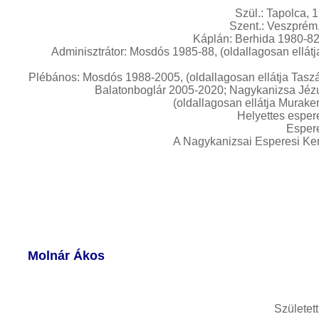
powered
Szül.: Tapolca, 1
laser
blue
Szent.: Veszprém,
laser
Káplán: Berhida 1980-82
pointer
laser
Adminisztrátor: Mosdós 1985-88, (oldallagosan ellátj
pointer for
Plébános: Mosdós 1988-2005, (oldallagosan ellátja Taszá
cats
laser
Balatonboglár 2005-2020; Nagykanizsa Jéz
pointer
(oldallagosan ellátja Muraker
pen
laser
Helyettes esper
pointers
green
Esper
laser
viridian
A Nagykanizsai Esperesi Ker
laser
laser
pointer
pen
high
powered
laser
blue
laser
pointer
lazer
pointer
high
Molnár Ákos
powered
laser
pointer
diode
laser
Születet