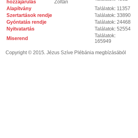
hozzájárulás
Zoltán
powered
Alapítvány
Találatok: 11357
laser
blue
Alapítvány
Szertartások rendje
Találatok: 33890
laser
pointer
laser
Gyóntatás rendje
Találatok: 24468
pointer for
Nyitvatartás
Találatok: 52554
cats
laser
Találatok:
Miserend
pointer
165949
pen
laser
pointers
green
Copyright © 2015. Jézus Szíve Plébánia megbízásából
laser
viridian
laser
laser
pointer
pen
high
powered
laser
blue
laser
pointer
lazer
pointer
high
powered
laser
pointer
diode
laser