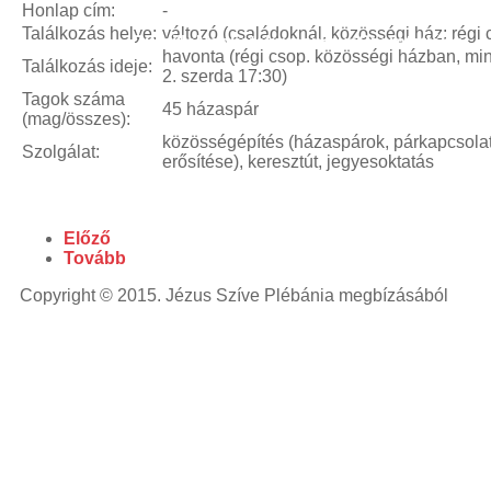
powered
Honlap cím:
-
laser
blue
Találkozás helye:
változó (családoknál, közösségi ház: régi 
Cursillo
Neokatekumenatus
Szeretetláng
laser
havonta (régi csop. közösségi házban, mi
Találkozás ideje:
pointer
laser
2. szerda 17:30)
pointer for
Tagok száma
45 házaspár
(mag/összes):
cats
laser
pointer
közösségépítés (házaspárok, párkapcsola
Szolgálat:
erősítése), keresztút, jegyesoktatás
pen
laser
pointers
green
laser
viridian
laser
laser
Előző
pointer
Tovább
pen
high
powered
Copyright © 2015. Jézus Szíve Plébánia megbízásából
laser
blue
laser
pointer
lazer
pointer
high
powered
laser
pointer
diode
laser