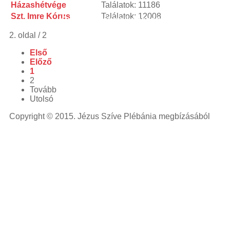
Házashétvége
Találatok: 11186
powered
laser
blue
Szt. Imre Kórus
Találatok: 12008
Cursillo
Neokatekumenatus
Szeretetláng
laser
2. oldal / 2
pointer
laser
pointer for
Első
cats
laser
Előző
pointer
1
pen
laser
2
pointers
green
Tovább
laser
viridian
Utolsó
laser
laser
Copyright © 2015. Jézus Szíve Plébánia megbízásából
pointer
pen
high
powered
laser
blue
laser
pointer
lazer
pointer
high
powered
laser
pointer
diode
laser