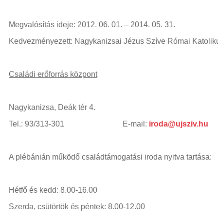
powered
laser
blue
laser
Megvalósítás ideje: 2012. 06. 01. – 2014. 05. 31.
pointer
laser
Kedvezményezett: Nagykanizsai Jézus Szíve Római Katolik
pointer for
cats
laser
pointer
pen
laser
Családi erőforrás központ
pointers
green
laser
viridian
laser
laser
Nagykanizsa, Deák tér 4.
pointer
pen
high
Tel.: 93/313-301 E-mail:
iroda@ujsziv.hu
powered
laser
blue
laser
A plébánián működő családtámogatási iroda nyitva tartása:
pointer
lazer
pointer
high
powered
laser
Hétfő és kedd: 8.00-16.00
pointer
diode
Szerda, csütörtök és péntek: 8.00-12.00
laser