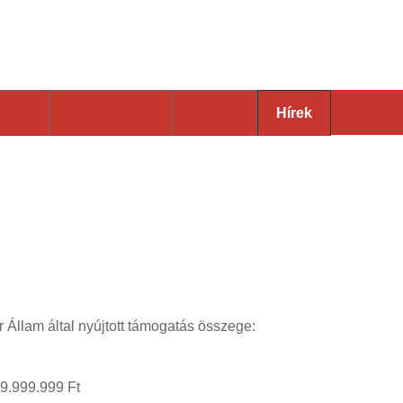
 Katolikus Plébánia
Fíliák
Közösségek
Galéria
Hírek
Aktuális heti
Rólunk
Állam által nyújtott támogatás összege:
9.999.999 Ft