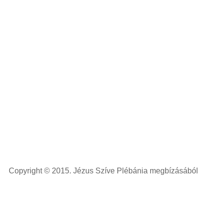
Végül arra kérem a testvéreket, hogy imádságukkal és tanác
segítsenek, hogy jó házigazdájuk lehessek.
Szívélyes üdvözlettel: Várnai László plébános
Copyright © 2015. Jézus Szíve Plébánia megbízásából