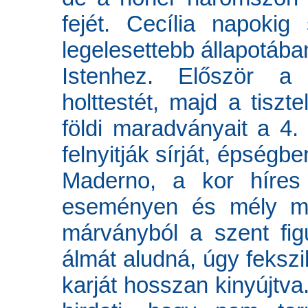
fejét. Cecília napoki
legelesettebb állapotában
Istenhez. Először a
holttestét, majd a tiszt
földi maradványait a 4
felnyitják sírját, épségben
Maderno, a kor híres
eseményen és mély me
márványból a szent fig
álmát aludná, úgy fekszik
karját hosszan kinyújtv