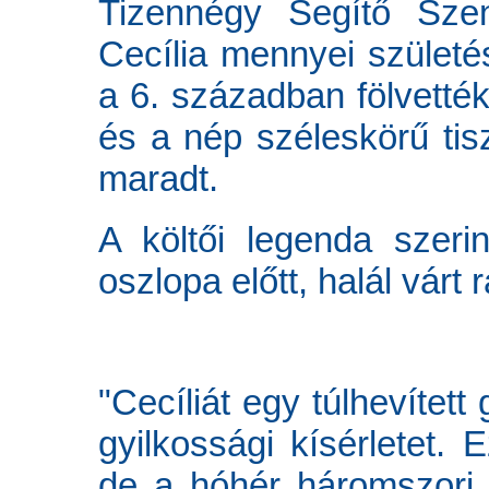
Tizennégy Segítő Szen
Cecília mennyei születé
a 6. században fölvetté
és a nép széleskörű tis
maradt.
A költői legenda szeri
oszlopa előtt, halál várt r
"Cecíliát egy túlhevített
gyilkossági kísérletet. E
de a hóhér háromszori 