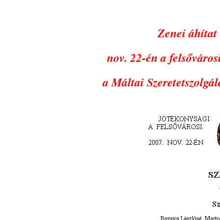
Zenei áhítat
nov. 22-én a felsőváro
a Máltai Szeretetszolgá