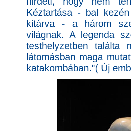
hirdeti, hogy nem ter
Kéztartása - bal kezén
kitárva - a három sz
világnak. A legenda s
testhelyzetben találta
látomásban maga mutatt
katakombában."( Új ember